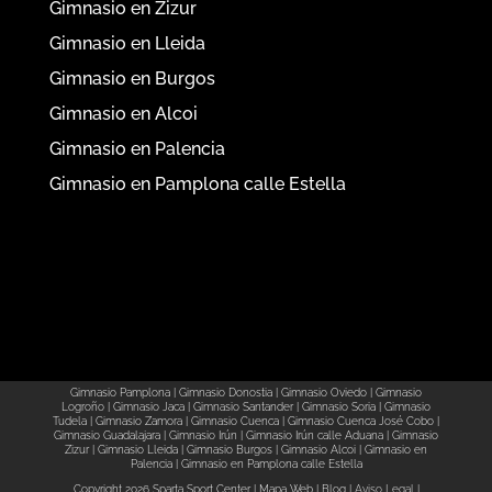
Gimnasio en Zizur
Gimnasio en Lleida
Gimnasio en Burgos
Gimnasio en Alcoi
Gimnasio en Palencia
Gimnasio en Pamplona calle Estella
Gimnasio Pamplona
|
Gimnasio Donostia
|
Gimnasio Oviedo
|
Gimnasio
Logroño
|
Gimnasio Jaca
|
Gimnasio Santander
|
Gimnasio Soria
|
Gimnasio
Tudela
|
Gimnasio Zamora
|
Gimnasio Cuenca
|
Gimnasio Cuenca José Cobo
|
Gimnasio Guadalajara
|
Gimnasio Irún
|
Gimnasio Irún calle Aduana
|
Gimnasio
Zizur
|
Gimnasio Lleida
|
Gimnasio Burgos
|
Gimnasio Alcoi
|
Gimnasio en
Palencia
|
Gimnasio en Pamplona calle Estella
Copyright 2026 Sparta Sport Center
|
Mapa Web
|
Blog
|
Aviso Legal
|