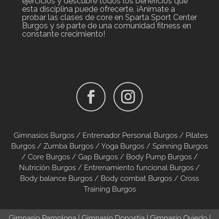
ejercicios y descubre todos los beneficios que
esta disciplina puede ofrecerte. ¡Anímate a
probar las clases de core en Sparta Sport Center
Burgos y sé parte de una comunidad fitness en
constante crecimiento!
Gimnasios Burgos /
Entrenador Personal Burgos /
Pilates
Burgos
/
Zumba Burgos
/
Yoga Burgos
/
Spinning Burgos
/
Core Burgos
/
Gap Burgos
/
Body Pump Burgos
/
Nutrición Burgos
/
Entrenamiento funcional Burgos
/
Body balance Burgos
/
Body combat Burgos
/
Cross
Training Burgos
Gimnasio Pamplona
|
Gimnasio Donostia
|
Gimnasio Oviedo
|