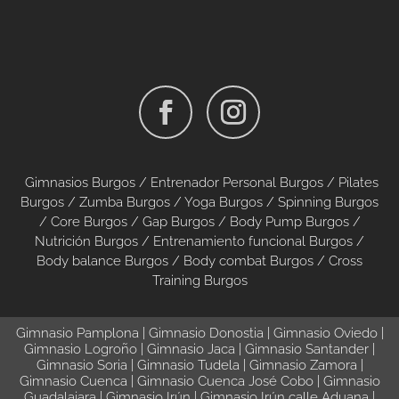
Gimnasios Burgos /
Entrenador Personal Burgos /
Pilates
Burgos
/
Zumba Burgos
/
Yoga Burgos
/
Spinning Burgos
/
Core Burgos
/
Gap Burgos
/
Body Pump Burgos
/
Nutrición Burgos
/
Entrenamiento funcional Burgos
/
Body balance Burgos
/
Body combat Burgos
/
Cross
Training Burgos
Gimnasio Pamplona
|
Gimnasio Donostia
|
Gimnasio Oviedo
|
Gimnasio Logroño
|
Gimnasio Jaca
|
Gimnasio Santander
|
Gimnasio Soria
|
Gimnasio Tudela
|
Gimnasio Zamora
|
Gimnasio Cuenca
|
Gimnasio Cuenca José Cobo
|
Gimnasio
Guadalajara
|
Gimnasio Irún
|
Gimnasio Irún calle Aduana
|