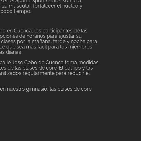
re en el Sparta Sport Center son una
erza muscular, fortalecer el núcleo y
n poco tiempo.
o en Cuenca, los participantes de las
ciones de horarios para ajustar su
 clases por la mañana, tarde y noche para
ace que sea más fácil para los miembros
as diarias
la calle José Cobo de Cuenca toma medidas
es de las clases de core. El equipo y las
anitizados regularmente para reducir el
 en nuestro gimnasio, las clases de core