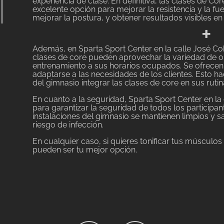
experiencia de clase. En definitiva, las clases de Co
excelente opción para mejorar la resistencia y la fu
mejorar la postura, y obtener resultados visibles e
+
Además, en Sparta Sport Center en la calle José Cob
clases de core pueden aprovechar la variedad de op
entrenamiento a sus horarios ocupados. Se ofrecen
adaptarse a las necesidades de los clientes. Esto h
del gimnasio integrar las clases de core en sus rutin
En cuanto a la seguridad, Sparta Sport Center en 
para garantizar la seguridad de todos los participant
instalaciones del gimnasio se mantienen limpios y s
riesgo de infección.
En cualquier caso, si quieres tonificar tus músculos
pueden ser tu mejor opción.