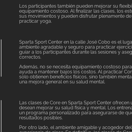
Los participantes también pueden mejorar su flexibil
equipamiento costoso. Al finalizar las clases, los e
sus movimientos y pueden disfrutar plenamente de 
practicar yoga.
Sparta Sport Center en la calle José Cobo es el lug
ambiente agradable y seguro para practicar ejercici
guiar a los participantes durante las sesiones y as
correctos.
Además, no se necesita equipamiento costoso para h
ayuda a mantener bajos los costos. Al practicar Cor
solo obtienen beneficios físicos, sino también men
una mejora general en su salud mental.
Las clases de Core en Sparta Sport Center ofrecen
desean mejorar su salud física y mental. Los entre
un programa personalizado para asegurarse de que
resultados posibles.
Por otro lado, el ambiente amigable y acogedor del