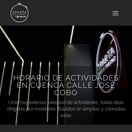
HORARIO DE ACTIVIDADES
EN CUENCA CALLE JOSÉ
COBO
Una muy extensa variedad de actividades, todas ellas
dirigidas por monitores titulados en amplias y cómodas
salas.