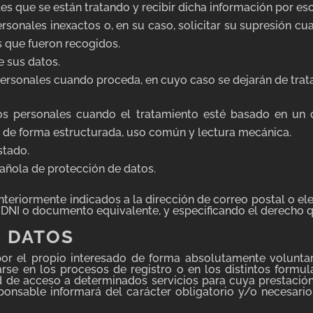
es que se están tratando y recibir dicha información por esc
personales inexactos o, en su caso, solicitar su supresión c
os que fueron recogidos.
e sus datos.
ersonales cuando proceda, en cuyo caso se dejarán de trata
tos personales cuando el tratamiento esté basado en un 
n de forma estructurada, uso común y lectura mecánica.
stado.
añola de protección de datos.
nteriormente indicados a la dirección de correo postal o e
DNI o documento equivalente, y especificando el derecho q
S DATOS
por el propio interesado de forma absolutamente voluntari
se en los procesos de registro o en los distintos formula
d de acceso a determinados servicios para cuya prestación
ponsable informará del carácter obligatorio y/o necesario 