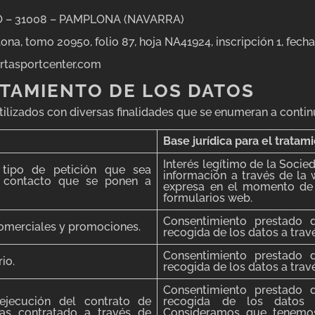
JO – 31008 – PAMPLONA (NAVARRA)
lona, tomo 20950, folio 87, hoja NA41924, inscripción 1, fec
rtasportcenter.com
ATAMIENTO DE LOS DATOS
utilizados con diversas finalidades que se enumeran a contin
Base jurídica para el tratam
Interés legítimo de la Socie
 tipo de petición que sea
información a través de la
e contacto que se ponen a
expresa en el momento de 
formularios web.
Consentimiento prestado
comerciales y promociones.
recogida de los datos a trav
Consentimiento prestado
io.
recogida de los datos a trav
Consentimiento prestado
ejecución del contrato de
recogida de los datos 
as contratado a través de
Consideramos que tenemos 