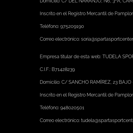
Domicilio: C/ DEL NARANJO, N6, 3ºA, CA
Inscrito en el Registro Mercantil de Pamplo
Teléfono: 975209190
Correo electrónico: soria@spartasportcente
Empresa titular de esta web: TUDELA SPO
C.I.F.: B71428239
Domicilio: C/ SANCHO RAMÍREZ, 23 BAJO
Inscrito en el Registro Mercantil de Pamplo
Teléfono: 948020501
Correo electrónico: tudela@spartasportcen