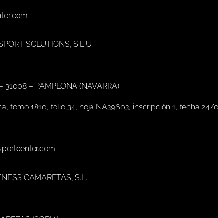
nter.com
 SPORT SOLUTIONS, S.L.U.
 – 31008 – PAMPLONA (NAVARRA)
na, tomo 1810, folio 34, hoja NA39603, inscripción 1, fecha 24/
asportcenter.com
FITNESS CAMARETAS, S.L.