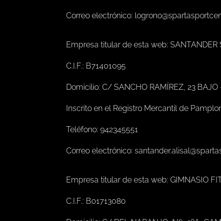
Correo electrónico: logrono@spartasportce
Empresa titular de esta web: SANTANDER
C.I.F.: B71401095
Domicilio: C/ SANCHO RAMÍREZ, 23 BAJO
Inscrito en el Registro Mercantil de Pamplo
Teléfono: 942345551
Correo electrónico: santander.alisal@spart
Empresa titular de esta web: GIMNASIO 
C.I.F.: B01713080