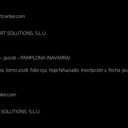
rtcenter.com
ORT SOLUTIONS, S.L.U.
 – 31008 – PAMPLONA (NAVARRA)
na, tomo 2028, folio 152, hoja NA40480, inscripción 1, fecha 3
nter.com
T SOLUTIONS, S.L.U.