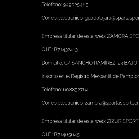
Teléfono: 949025465
Correo electrónico: guadalajara@spartaspo
Empresa titular de esta web: ZAMORA SP
C.I.F.: B71432413
Domicilio: C/ SANCHO RAMÍREZ, 23 BAJO
Inscrito en el Registro Mercantil de Pamplo
Teléfono: 608852764
Correo electrónico: zamora@spartasportce
Empresa titular de esta web: ZIZUR SPOR
C.I.F.: B71465645