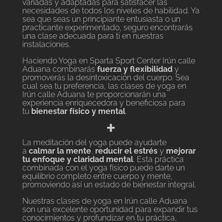
variadas y adaptadas para satisfacer las
necesidades de todos los niveles de habilidad. Ya
sea que seas un principiante entusiasta o un
practicante experimentado, seguro encontrarás
una clase adecuada para ti en nuestras
instalaciones.
Haciendo Yoga en Sparta Sport Center Irún calle
Aduana combinarás
fuerza y flexibilidad
y
promoverás la desintoxicación del cuerpo. Sea
cual sea tu preferencia, las clases de yoga en
Irún calle Aduana te proporcionarán una
experiencia enriquecedora y beneficiosa para
tu
bienestar físico y mental
.
+
La meditación del yoga puede ayudarte
a
calmar la mente
,
reducir el estrés
y
mejorar
tu enfoque y claridad mental
. Esta práctica
combinada con el yoga físico puede darte un
equilibrio completo entre cuerpo y mente,
promoviendo así un estado de bienestar integral.
Nuestras clases de yoga en Irún calle Aduana
son una excelente oportunidad para expandir tus
conocimientos y profundizar en tu práctica,