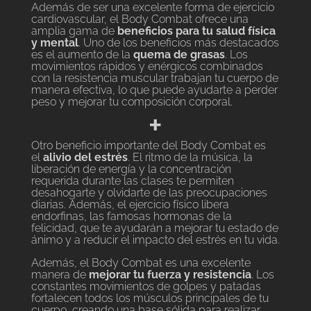
Además de ser una excelente forma de ejercicio
cardiovascular, el Body Combat ofrece una
amplia gama de
beneficios para tu salud física
y mental
. Uno de los beneficios más destacados
es el aumento de la
quema de grasas
. Los
movimientos rápidos y enérgicos combinados
con la resistencia muscular trabajan tu cuerpo de
manera efectiva, lo que puede ayudarte a perder
peso y mejorar tu composición corporal.
+
Otro beneficio importante del Body Combat es
el
alivio del estrés
. El ritmo de la música, la
liberación de energía y la concentración
requerida durante las clases te permiten
desahogarte y olvidarte de las preocupaciones
diarias. Además, el ejercicio físico libera
endorfinas, las famosas hormonas de la
felicidad, que te ayudarán a mejorar tu estado de
ánimo y a reducir el impacto del estrés en tu vida.
Además, el Body Combat es una excelente
manera de
mejorar tu fuerza y resistencia
. Los
constantes movimientos de golpes y patadas
fortalecen todos los músculos principales de tu
cuerpo, creando una base sólida para realizar