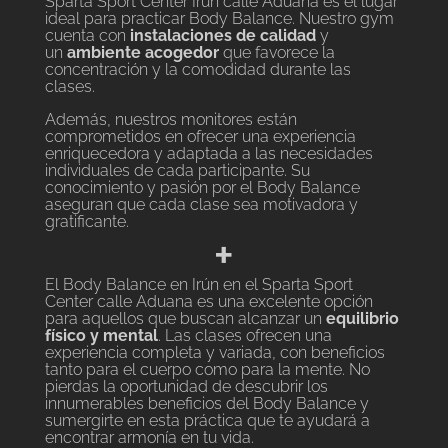
Sparta Sport Center Irún calle Aduana es el lugar
ideal para practicar Body Balance. Nuestro gym
cuenta con
instalaciones de calidad
y
un
ambiente acogedor
que favorece la
concentración y la comodidad durante las
clases.
Además, nuestros monitores están
comprometidos en ofrecer una experiencia
enriquecedora y adaptada a las necesidades
individuales de cada participante. Su
conocimiento y pasión por el Body Balance
aseguran que cada clase sea motivadora y
gratificante.
+
El Body Balance en Irún en el Sparta Sport
Center calle Aduana es una excelente opción
para aquellos que buscan alcanzar un
equilibrio
físico y mental
. Las clases ofrecen una
experiencia completa y variada, con beneficios
tanto para el cuerpo como para la mente. No
pierdas la oportunidad de descubrir los
innumerables beneficios del Body Balance y
sumergirte en esta práctica que te ayudará a
encontrar armonía en tu vida.