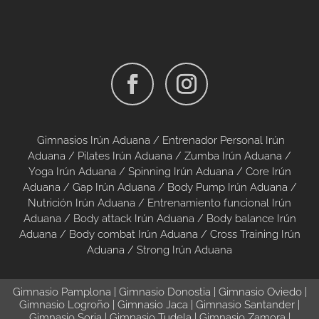
Gimnasios Irún Aduana /
Entrenador Personal Irún
Aduana /
Pilates Irún Aduana
/
Zumba Irún Aduana
/
Yoga Irún Aduana
/
Spinning Irún Aduana
/
Core Irún
Aduana
/
Gap Irún Aduana
/
Body Pump Irún Aduana
/
Nutrición Irún Aduana
/
Entrenamiento funcional Irún
Aduana
/
Body attack Irún Aduana
/
Body balance Irún
Aduana
/
Body combat Irún Aduana
/
Cross Training Irún
Aduana
/
Strong Irún Aduana
Gimnasio Pamplona
|
Gimnasio Donostia
|
Gimnasio Oviedo
|
Gimnasio Logroño
|
Gimnasio Jaca
|
Gimnasio Santander
|
Gimnasio Soria
|
Gimnasio Tudela
|
Gimnasio Zamora
|