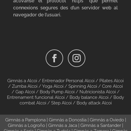
activanse el protocol “https” que permet
connexions segures des d’un servidor web al
navegador de l’usuari.
Gimnàs a Alcoi
/
Entrenador Personal Alcoi /
Pilates Alcoi
/
Zumba Alcoi
/
Yoga Alcoi
/
Spinning Alcoi
/
Core Alcoi
/
Gap Alcoi
/
Body Pump Alcoi
/
Nutricionista Alcoi
/
Entrenament funcional Alcoi
/
Body balance Alcoi
/
Body
combat Alcoi
/
Step Alcoi
/
Body attack Alcoi
Gimnàs a Pamplona
|
Gimnàs a Donostia
|
Gimnàs a Oviedo
|
Gimnàs a Logroño
|
Gimnàs a Jaca
|
Gimnàs a Santander
|