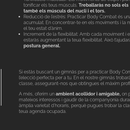
tonificar els teus músculs.
Treballaràs no sols els
també els músculs del nucli i el tors.
Reducció de l’estrés: Practicar Body Combat és una 
acumulat. En concentrar-te en els moviments i la m
el teu estat d’ànim.
Increment de la flexibilitat: Amb cada moviment 
estaràs augmentant la teua flexibilitat. Això t’ajuda
postura general.
Si estàs buscant un gimnàs per a practicar Body Com
l’elecció perfecta per a tu. En el nostre gimnàs trobarà
classe, assegurant-nos que obtingues el màxim profi
A més, oferim un
ambient acollidor i amigable,
on 
mateixos interessos i gaudir de la companyonia du
àmplia varietat d’horaris, perquè pugues trobar la cl
teua agenda ocupada.