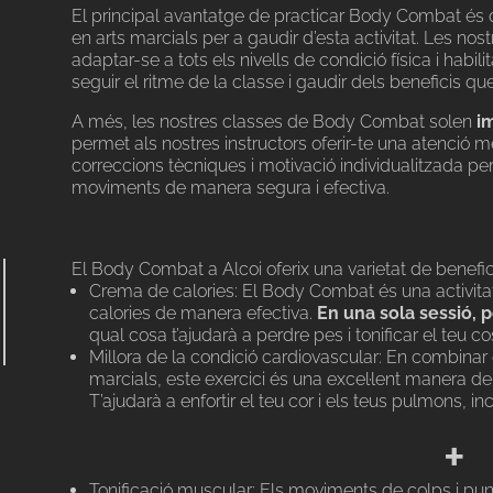
El principal avantatge de practicar Body Combat és q
en arts marcials per a gaudir d’esta activitat. Les no
adaptar-se a tots els nivells de condició física i habilita
seguir el ritme de la classe i gaudir dels beneficis qu
A més, les nostres classes de Body Combat solen
im
permet als nostres instructors oferir-te una atenció m
correccions tècniques i motivació individualitzada per
moviments de manera segura i efectiva.
El Body Combat a Alcoi oferix una varietat de benefici
Crema de calories: El Body Combat és una activitat 
calories de manera efectiva.
En una sola sessió, p
qual cosa t’ajudarà a perdre pes i tonificar el teu co
Millora de la condició cardiovascular: En combinar
marcials, este exercici és una excel·lent manera de 
T’ajudarà a enfortir el teu cor i els teus pulmons, in
+
Tonificació muscular: Els moviments de colps i p