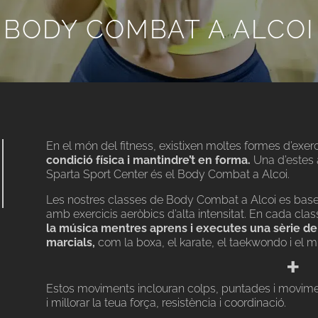
BODY COMBAT A ALCOI
En el món del fitness, existixen moltes formes d’exe
condició física i mantindre’t en forma.
Una d’estes 
Sparta Sport Center és el Body Combat a Alcoi.
Les nostres classes de Body Combat a Alcoi es bas
amb exercicis aeròbics d’alta intensitat. En cada c
la música mentres aprens i executes una sèrie de 
marcials,
com la boxa, el karate, el taekwondo i el m
+
Estos moviments inclouran colps, puntades i moviment
i millorar la teua força, resistència i coordinació.