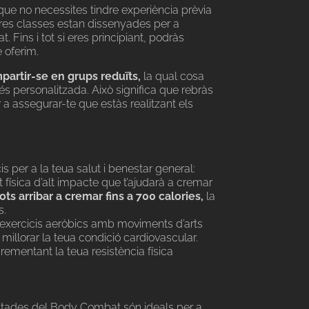
ue no necessites tindre experiència prèvia
stres classes estan dissenyades per a
t. Fins i tot si eres principiant, podràs
e oferim.
partir-se en grups reduïts,
la qual cosa
és personalitzada. Això significa que rebràs
 a assegurar-te que estàs realitzant els
s per a la teua salut i benestar general:
física d’alt impacte que t’ajudarà a cremar
ots arribar a cremar fins a 700 calories,
la
s.
 exercicis aeròbics amb moviments d’arts
millorar la teua condició cardiovascular.
crementant la teua resistència física
untades del Body Combat són ideals per a