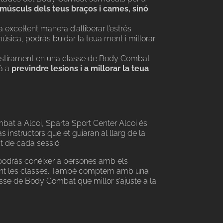
 músculs dels teus braços i cames, sinó
excel·lent manera d’alliberar l’estrés
úsica, podràs buidar la teua ment i millorar
i estirament en una classe de Body Combat
rà a
previndre lesions i a millorar la teua
bat a Alcoi, Sparta Sport Center Alcoi és
s instructors que et guiaran al llarg de la
t de cada sessió.
podràs conéixer a persones amb els
rant les classes. També comptem amb una
asse de Body Combat que millor s’ajuste a la