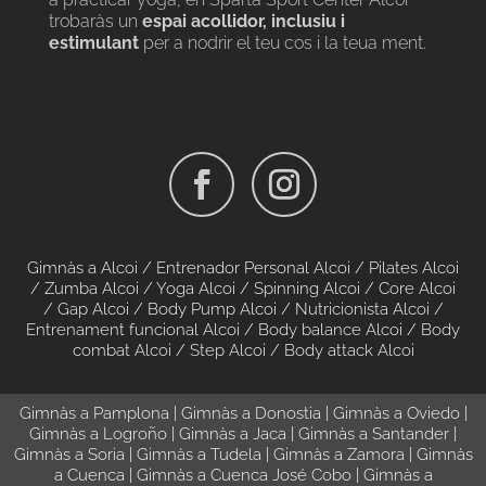
trobaràs un
espai acollidor, inclusiu i
estimulant
per a nodrir el teu cos i la teua ment.
Gimnàs a Alcoi
/
Entrenador Personal Alcoi /
Pilates Alcoi
/
Zumba Alcoi
/
Yoga Alcoi
/
Spinning Alcoi
/
Core Alcoi
/
Gap Alcoi
/
Body Pump Alcoi
/
Nutricionista Alcoi
/
Entrenament funcional Alcoi
/
Body balance Alcoi
/
Body
combat Alcoi
/
Step Alcoi
/
Body attack Alcoi
Gimnàs a Pamplona
|
Gimnàs a Donostia
|
Gimnàs a Oviedo
|
Gimnàs a Logroño
|
Gimnàs a Jaca
|
Gimnàs a Santander
|
Gimnàs a Soria
|
Gimnàs a Tudela
|
Gimnàs a Zamora
|
Gimnàs
a Cuenca
|
Gimnàs a Cuenca José Cobo
|
Gimnàs a