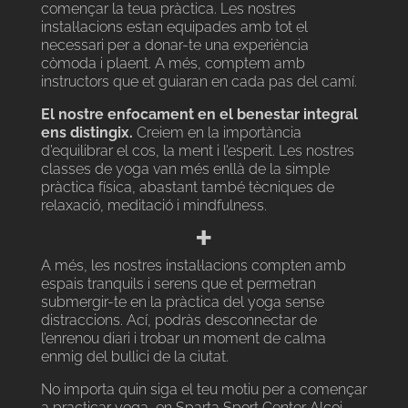
començar la teua pràctica. Les nostres
instal·lacions estan equipades amb tot el
necessari per a donar-te una experiència
còmoda i plaent. A més, comptem amb
instructors que et guiaran en cada pas del camí.
El nostre enfocament en el benestar integral
ens distingix.
Creiem en la importància
d’equilibrar el cos, la ment i l’esperit. Les nostres
classes de yoga van més enllà de la simple
pràctica física, abastant també tècniques de
relaxació, meditació i mindfulness.
+
A més, les nostres instal·lacions compten amb
espais tranquils i serens que et permetran
submergir-te en la pràctica del yoga sense
distraccions. Ací, podràs desconnectar de
l’enrenou diari i trobar un moment de calma
enmig del bullici de la ciutat.
No importa quin siga el teu motiu per a començar
a practicar yoga, en Sparta Sport Center Alcoi