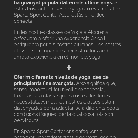
ha guanyat popularitat en els últims anys.
Si
estàs buscant classes de yoga en esta ciutat, en
Sparta Sport Center Alcoi estàs en el lloc
correcte.
En les nostres classes de Yoga a Alcoi ens
enfoquem a oferir una experiència única i
enriquidora per als nostres alumnes. Les nostres
classes són impartides per instructors amb
àmplia experiència en el món del yoga.
+
Oferim diferents nivells de yoga, des de
principiants fins avançats.
Això significa que,
sense importar el teu nivell d’experiència,
trobaràs una classe que s’ajuste a les teues
necessitats. A més, les nostres classes estan
dissenyades per a adaptar-se a diferents edats i
condicions físiques, per la qual cosa tots són
benvinguts.
En Sparta Sport Center ens enfoquem a
ensenyar una varietat d’estils de yoga, des de