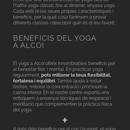
l’hatha yoga clàssic fins al dinàmic vinyasa yoga.
Cada estil té les seues pròpies característiques i
beneficis, per la qual cosa t’animem a provar
diferents classes i descobrir quin és el teu favorit.
BENEFICIS DEL YOGA
A ALCOI
El yoga a Alcoi oferix innombrables beneficis per
al benestar físic i mental. En practicar yoga
regularment,
pots millorar la teua flexibilitat,
fortalesa i equilibri.
També ajuda a reduir
l’estrés, millorar la concentració i promoure la
calma interior. En el nostre centre esportiu ens
enfoquem a ensenyar tècniques de respiració i
meditació que complementen la pràctica física
del yoga.
+
A més dels beneficis per al cos i la ment, el yoga