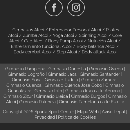
Gimnasios Alcoi /
Entrenador Personal Alcoi /
Pilates
Alcoi
/
Zumba Alcoi
/
Yoga Alcoi
/
Spinning Alcoi
/
Core
Alcoi
/
Gap Alcoi
/
Body Pump Alcoi
/
Nutrición Alcoi
/
Entrenamiento funcional Alcoi
/
Body balance Alcoi
/
Body combat Alcoi
/
Step Alcoi
/
Body attack Alcoi
Gimnasio Pamplona
|
Gimnasio Donostia
|
Gimnasio Oviedo
|
Gimnasio Logroño
|
Gimnasio Jaca
|
Gimnasio Santander
|
Gimnasio Soria
|
Gimnasio Tudela
|
Gimnasio Zamora
|
Gimnasio Cuenca
|
Gimnasio Cuenca José Cobo
|
Gimnasio
Guadalajara
|
Gimnasio Irún
|
Gimnasio Irún calle Aduana
|
Gimnasio Zizur
|
Gimnasio Lleida
|
Gimnasio Burgos
|
Gimnasio
Alcoi
|
Gimnasio Palencia
|
Gimnasio Pamplona calle Estella
Copyright 2026 Sparta Sport Center |
Mapa Web
|
Aviso Legal
|
Privacidad
|
Política de Cookies