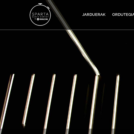
JARDUERAK
ORDUTEGI