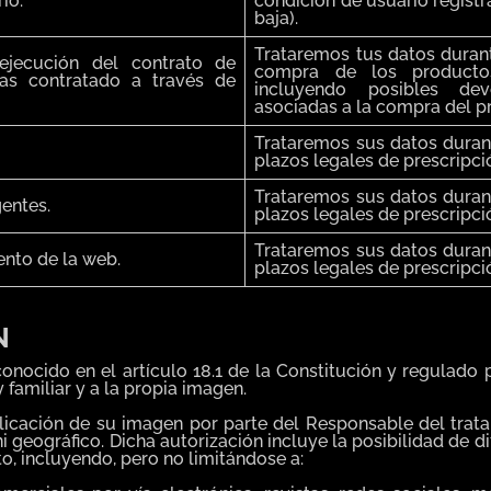
io.
condición de usuario registr
baja).
Trataremos tus datos durant
ejecución del contrato de
compra de los productos
as contratado a través de
incluyendo posibles dev
asociadas a la compra del pr
Trataremos sus datos duran
plazos legales de prescripci
Trataremos sus datos duran
gentes.
plazos legales de prescripci
Trataremos sus datos duran
ento de la web.
plazos legales de prescripci
N
onocido en el artículo 18.1 de la Constitución y regulado 
 familiar y a la propia imagen.
blicación de su imagen por parte del Responsable del trata
 ni geográfico. Dicha autorización incluye la posibilidad de
to, incluyendo, pero no limitándose a: