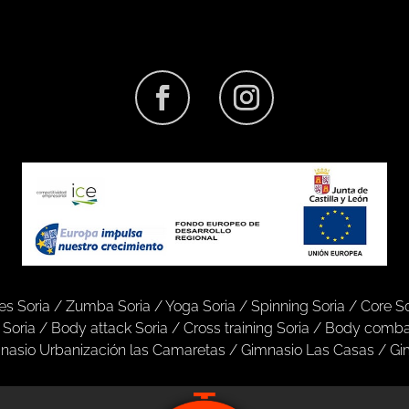
tes Soria
/
Zumba Soria
/
Yoga Soria
/
Spinning Soria
/
Core So
 Soria
/
Body attack Soria
/
Cross training Soria
/
Body combat
nasio Urbanización las Camaretas
/
Gimnasio Las Casas
/
Gi