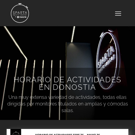
HORARIO DE ACTIVIDADES
EN DONOSTIA
Una muy extensa variedad de actividades, todas ellas
dirigidas por monitores titulados en amplias y cómodas
salas.