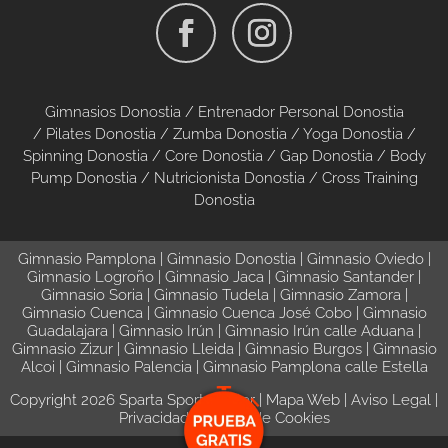
Gimnasios Donostia /
Entrenador Personal Donostia
/
Pilates Donostia
/
Zumba Donostia
/
Yoga Donostia
/
Spinning Donostia
/
Core Donostia
/
Gap Donostia
/
Body
Pump Donostia
/
Nutricionista Donostia
/
Cross Training
Donostia
Gimnasio Pamplona
|
Gimnasio Donostia
|
Gimnasio Oviedo
|
Gimnasio Logroño
|
Gimnasio Jaca
|
Gimnasio Santander
|
Gimnasio Soria
|
Gimnasio Tudela
|
Gimnasio Zamora
|
Gimnasio Cuenca
|
Gimnasio Cuenca José Cobo
|
Gimnasio
Guadalajara
|
Gimnasio Irún
|
Gimnasio Irún calle Aduana
|
Gimnasio Zizur
|
Gimnasio Lleida
|
Gimnasio Burgos
|
Gimnasio
Alcoi
|
Gimnasio Palencia
|
Gimnasio Pamplona calle Estella
Copyright 2026 Sparta Sport Center |
Mapa Web
|
Aviso Legal
|
Privacidad
|
Política de Cookies