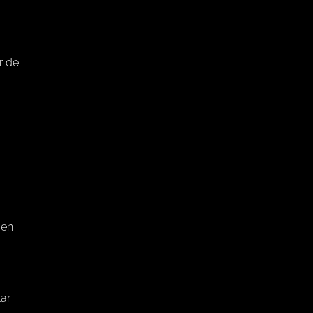
r de
 en
tar