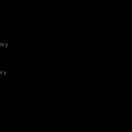
es y
s y