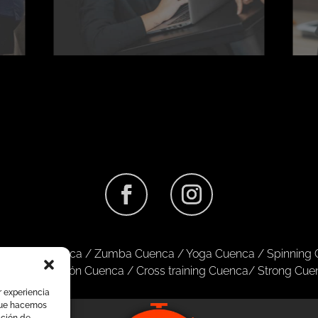
/
Pilates Cuenca
/
Zumba Cuenca
/
Yoga Cuenca
/
Spinning
enca
/
Nutrición Cuenca
/
Cross training Cuenca
/
Strong Cue
r experiencia
o que hacemos