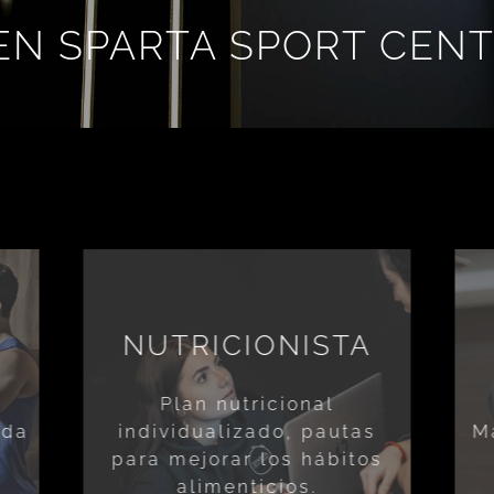
 EN SPARTA SPORT CEN
NUTRICIONISTA
Plan nutricional
ada
individualizado, pautas
M
para mejorar los hábitos
alimenticios.