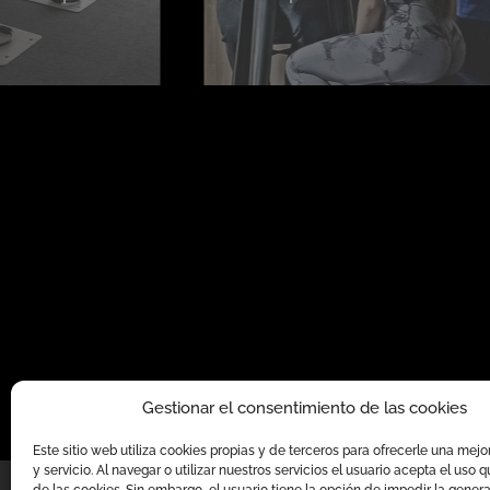
Gimnasios Cuenca
/
Entrenador Personal Cuenca 
Gestionar el consentimiento de las cookies
Cu
Este sitio web utiliza cookies propias y de terceros para ofrecerle una mejo
y servicio. Al navegar o utilizar nuestros servicios el usuario acepta el us