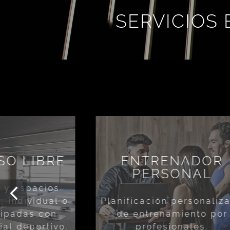
SERVICIOS
SO LIBRE
ENTRENADOR
PERSONAL
s y espacios
, individual o
Planificación personaliz
uipadas con
de entrenamiento por
ial deportivo.
profesionales.