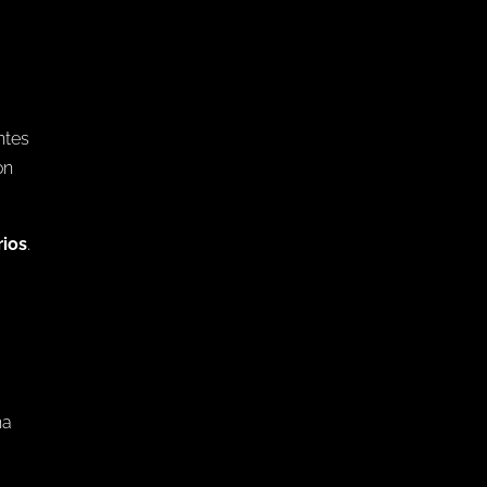
n
ntes
on
rios
.
na