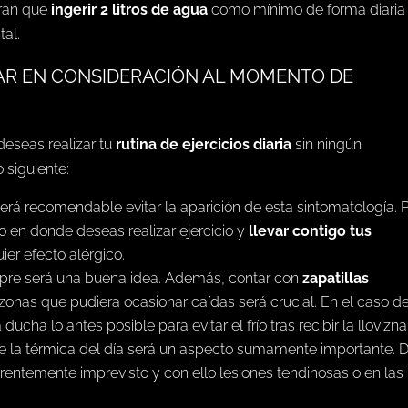
uran que
ingerir 2 litros
de agua
como mínimo de forma diaria
tal.
AR EN CONSIDERACIÓN AL MOMENTO DE
deseas realizar tu
rutina de ejercicios diaria
sin ningún
o siguiente:
será recomendable evitar la aparición de esta sintomatología. 
o en donde deseas realizar ejercicio y
llevar contigo tus
ier efecto alérgico.
pre será una buena idea. Además, contar con
zapatillas
 zonas que pudiera ocasionar caídas será crucial. En el caso d
ucha lo antes posible para evitar el frío tras recibir la llovizna
e la térmica del día será un aspecto sumamente importante. 
entemente imprevisto y con ello lesiones tendinosas o en las