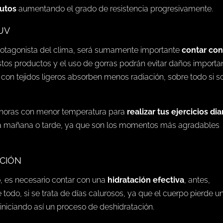
nutos
aumentando el grado de resistencia progresivamente.
 UV
protagonista del clima, será sumamente importante
contar co
tos productos y el uso de gorras podrán evitar daños importa
as con tejidos ligeros absorben menos radiación, sobre todo si s
s horas con menor temperatura para
realizar tus ejercicios dia
ia mañana o tarde, ya que son los momentos más agradables
ACIÓN
io, es necesario contar con una
hidratación efectiva
, antes,
e todo, si se trata de días calurosos, ya que el cuerpo pierde u
iniciando así un proceso de deshidratación.