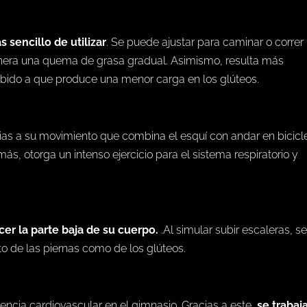
s sencillo de utilizar
. Se puede ajustar para caminar o correr
enera una quema de grasa gradual. Asimismo, resulta más
ebido a que produce una menor carga en los glúteos.
s a su movimiento que combina el esquí con andar en bicicle
más, otorga un intenso ejercicio para el sistema respiratorio y
cer la parte baja de su cuerpo.
.Al simular subir escaleras, s
to de las piernas como de los glúteos.
stencia cardiovascular en el gimnasio. Gracias a este,
se trabaj