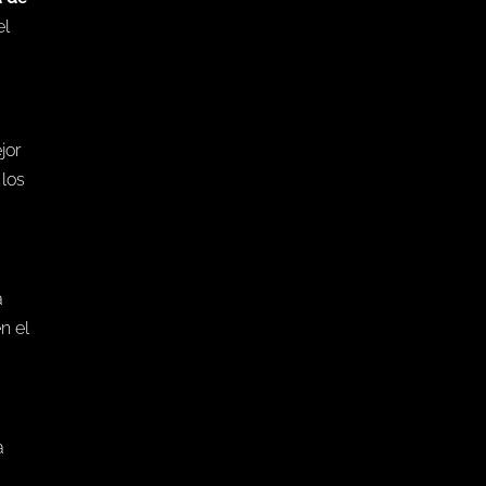
el
jor
 los
a
n el
a