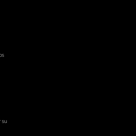
os
r su