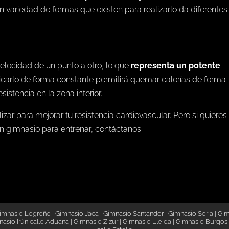
 variedad de formas que existen para realizarlo da diferentes
velocidad de un punto a otro, lo que
representa un potente
cticarlo de forma constante permitirá quemar calorías de forma
istencia en la zona inferior.
zar para mejorar tu resistencia cardiovascular. Pero si quieres
n gimnasio para entrenar, contáctanos.
imnasio Logroño
|
Gimnasio Jaca
|
Gimnasio Santander
|
Gimnasio Soria
|
Gim
asio Irún calle Aduana
|
Gimnasio Zizur
|
Gimnasio Lleida
|
Gimnasio Burgos