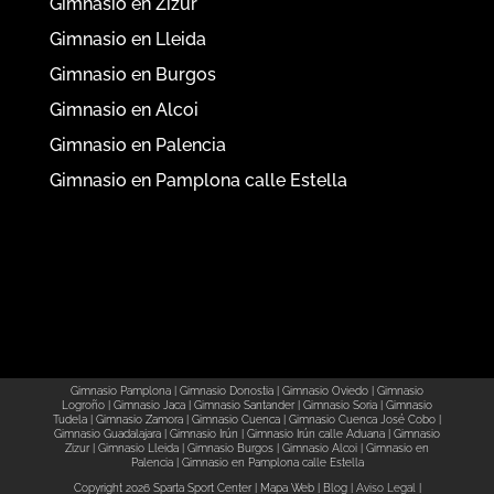
Gimnasio en Zizur
Gimnasio en Lleida
Gimnasio en Burgos
Gimnasio en Alcoi
Gimnasio en Palencia
Gimnasio en Pamplona calle Estella
Gimnasio Pamplona
|
Gimnasio Donostia
|
Gimnasio Oviedo
|
Gimnasio
Logroño
|
Gimnasio Jaca
|
Gimnasio Santander
|
Gimnasio Soria
|
Gimnasio
Tudela
|
Gimnasio Zamora
|
Gimnasio Cuenca
|
Gimnasio Cuenca José Cobo
|
Gimnasio Guadalajara
|
Gimnasio Irún
|
Gimnasio Irún calle Aduana
|
Gimnasio
Zizur
|
Gimnasio Lleida
|
Gimnasio Burgos
|
Gimnasio Alcoi
|
Gimnasio en
Palencia
|
Gimnasio en Pamplona calle Estella
Copyright 2026 Sparta Sport Center
|
Mapa Web
|
Blog
|
Aviso Legal
|