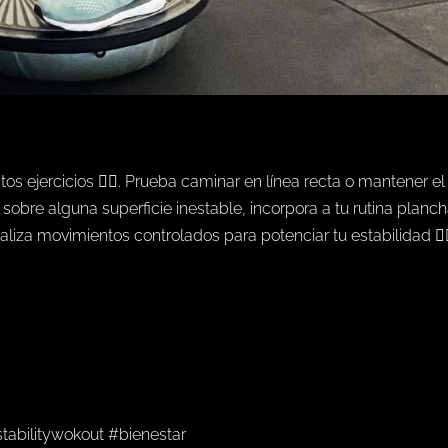
s ejercicios 🏋️‍♂️. Prueba caminar en línea recta o mantener el
 sobre alguna superficie inestable, incorpora a tu rutina planc
liza movimientos controlados para potenciar tu estabilidad 🧘‍♂
stabilitywokout #bienestar