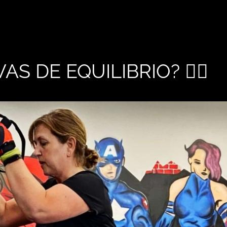
VAS DE EQUILIBRIO? 🤸‍♂️