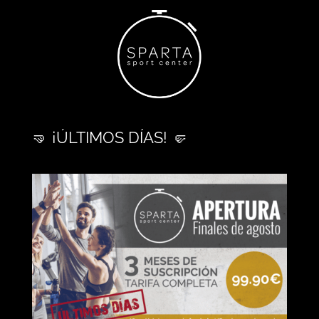
🤜 ¡ÚLTIMOS DÍAS! 🤛