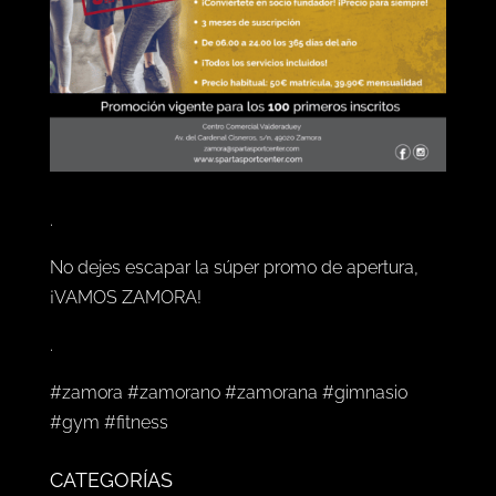
.
No dejes escapar la súper promo de apertura,
¡VAMOS ZAMORA!
.
#zamora #zamorano #zamorana #gimnasio
#gym #fitness
CATEGORÍAS