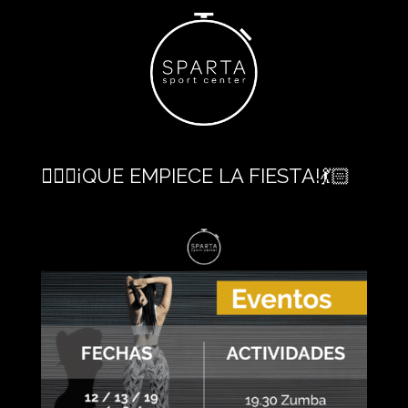
🚴🏻‍♀️¡QUE EMPIECE LA FIESTA!💃🏻