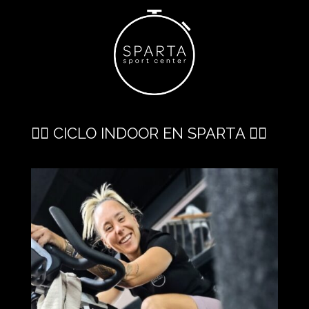
🚴‍♂️ CICLO INDOOR EN SPARTA 🚴‍♂️