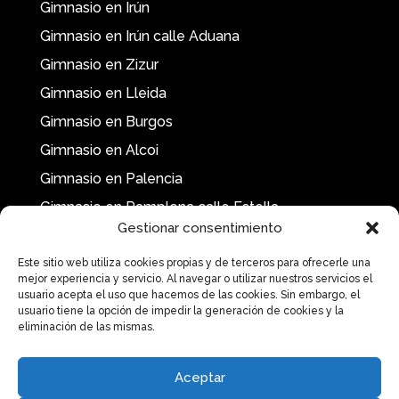
Gimnasio en Irún
Gimnasio en Irún calle Aduana
Gimnasio en Zizur
Gimnasio en Lleida
Gimnasio en Burgos
Gimnasio en Alcoi
Gimnasio en Palencia
Gimnasio en Pamplona calle Estella
Gestionar consentimiento
Este sitio web utiliza cookies propias y de terceros para ofrecerle una
mejor experiencia y servicio. Al navegar o utilizar nuestros servicios el
usuario acepta el uso que hacemos de las cookies. Sin embargo, el
usuario tiene la opción de impedir la generación de cookies y la
eliminación de las mismas.
Aceptar
Gimnasio Pamplona
|
Gimnasio Donostia
|
Gimnasio Oviedo
|
Gimnasio
Logroño
|
Gimnasio Jaca
|
Gimnasio Santander
|
Gimnasio Soria
|