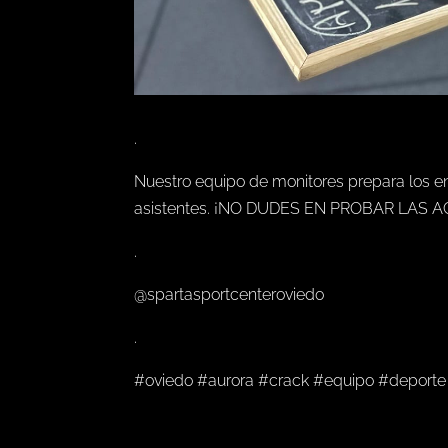
.
Nuestro equipo de monitores prepara los en
asistentes. ¡NO DUDES EN PROBAR LAS A
.
@spartasportcenteroviedo
.
#oviedo #aurora #crack #equipo #deporte 