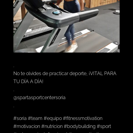
.
No te olvides de practicar deporte, ¡VITAL PARA
TU DÍA A DÍA!
.
@spartasportcentersoria
.
#soria #team #equipo #fitnessmotivation
#motivacion #nutricion #bodybuilding #sport