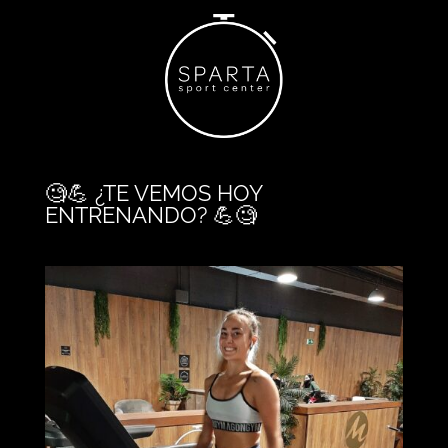
🧐💪 ¿TE VEMOS HOY
ENTRENANDO? 💪🧐