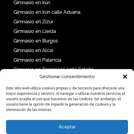
Gimnasio en Irún
Gimnasio en Irún calle Aduana
Gimnasio en Zizur
Gimnasio en Lleida
Gimnasio en Burgos
Gimnasio en Alcoi
Gimnasio en Palencia
Gimnasio en Pamplona calle Estella
Gestionar consentimiento
Este sitio web utiliza cookies propias y de terceros para ofrecerle una
mejor experiencia y servicio. Al navegar o utilizar nuestros servicios el
usuario acepta el uso que hacemos de las cookies. Sin embargo, el
usuario tiene la opción de impedir la generación de cookies y la
eliminación de las mismas.
Aceptar
Gimnasio Pamplona
|
Gimnasio Donostia
|
Gimnasio Oviedo
|
Gimnasio
Logroño
|
Gimnasio Jaca
|
Gimnasio Santander
|
Gimnasio Soria
|