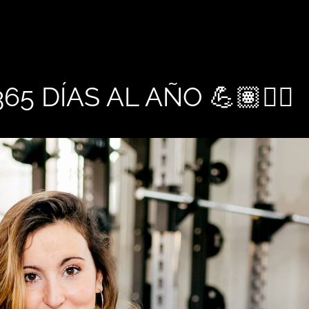
365 DÍAS AL AÑO 💪🏽🏋️‍♂️