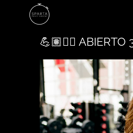
💪🏽🏋️‍♂️ ABIERTO 