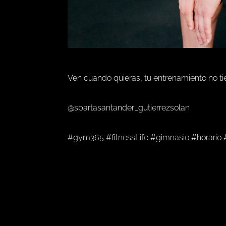
Ven cuando quieras, tu entrenamiento no tiene
@spartasantander_gutierrezsolan
#gym365 #fitnessLife #gimnasio #horario 