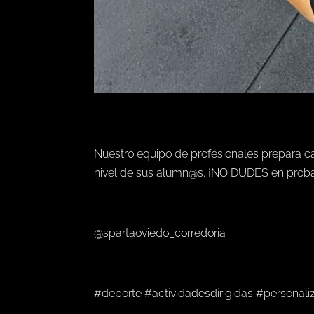
.
Nuestro equipo de profesionales prepara c
nivel de sus alumn@s. ¡NO DUDES en probar
.
@spartaoviedo_corredoria
.
#deporte #actividadesdirigidas #personal