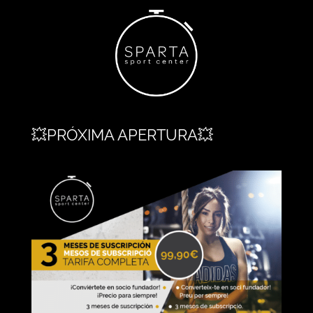
💥PRÓXIMA APERTURA💥