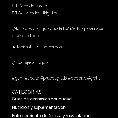
🏃‍♀️ Zona de cardio
🤸‍♀️ Actividades dirigidas
¿No sabes con qué quedarte? 👉 ¡No pasa nada,
pruébalo todo!
🔥 ¡Anímate, te esperamos!
@spartajaca_rioijuez
#gym #sparta #pruebagratis #deporte #gratis
CATEGORÍAS
Guías de gimnasios por ciudad
Nutrición y suplementación
Entrenamiento de fuerza y musculación