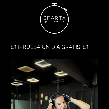
💥 ¡PRUEBA UN DÍA GRATIS! 💥