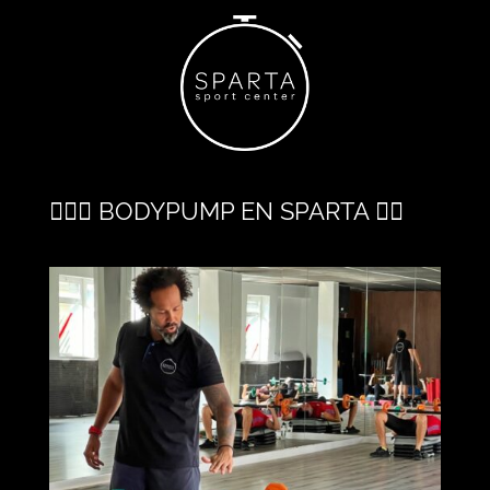
🏋🏻‍♀️ BODYPUMP EN SPARTA 🏋🏽