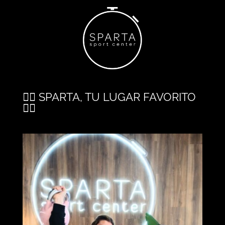
🏋️‍♂️ SPARTA, TU LUGAR FAVORITO
🏋️‍♂️