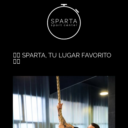
🏋️‍♂️ SPARTA, TU LUGAR FAVORITO
🏋️‍♂️