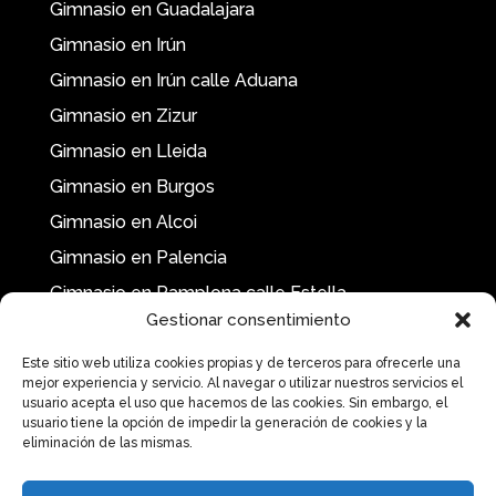
Gimnasio en Guadalajara
Gimnasio en Irún
Gimnasio en Irún calle Aduana
Gimnasio en Zizur
Gimnasio en Lleida
Gimnasio en Burgos
Gimnasio en Alcoi
Gimnasio en Palencia
Gimnasio en Pamplona calle Estella
Gestionar consentimiento
Este sitio web utiliza cookies propias y de terceros para ofrecerle una
mejor experiencia y servicio. Al navegar o utilizar nuestros servicios el
usuario acepta el uso que hacemos de las cookies. Sin embargo, el
usuario tiene la opción de impedir la generación de cookies y la
eliminación de las mismas.