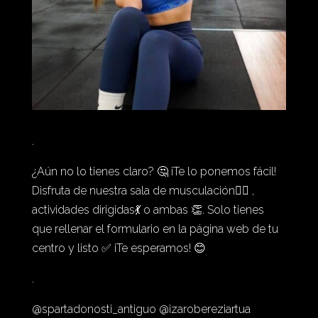
.
¿Aún no lo tienes claro? 🤔 ¡Te lo ponemos fácil!
Disfruta de nuestra sala de musculación🏋️‍♂️ ,
actividades dirigidas💃 o ambas 👏. Solo tienes
que rellenar el formulario en la página web de tu
centro y listo ✅ ¡Te esperamos! 😊
.
@spartadonosti_antiguo @izarobereziartua