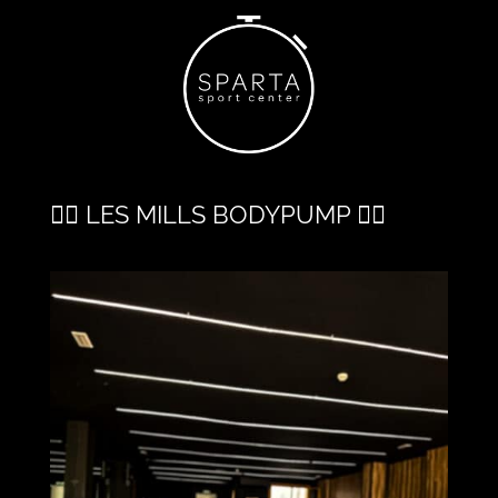
🏋️‍♀️ LES MILLS BODYPUMP 🏋️‍♀️