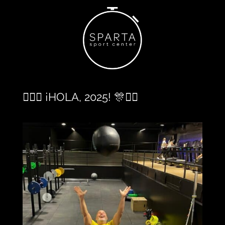
🏋️‍♀️🎊 ¡HOLA, 2025! 🎊🏋️‍♀️