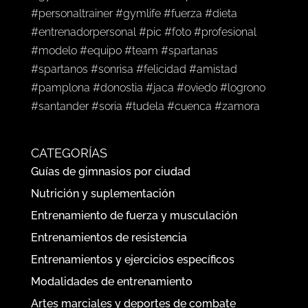
#personaltrainer #gymlife #fuerza #dieta
#entrenadorpersonal #pic #foto #profesional
#modelo #equipo #team #spartanas
#spartanos #sonrisa #felicidad #amistad
#pamplona #donostia #jaca #oviedo #logrono
#santander #soria #tudela #cuenca #zamora
CATEGORÍAS
Guías de gimnasios por ciudad
Nutrición y suplementación
Entrenamiento de fuerza y musculación
Entrenamientos de resistencia
Entrenamientos y ejercicios específicos
Modalidades de entrenamiento
Artes marciales y deportes de combate