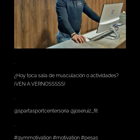
.
¿Hoy toca sala de musculación o actividades?
¡VEN A VERNOSSSSS!
.
@spartasportcentersoria @joseruiz_fit
.
#gymmotivation #motivation #pesas