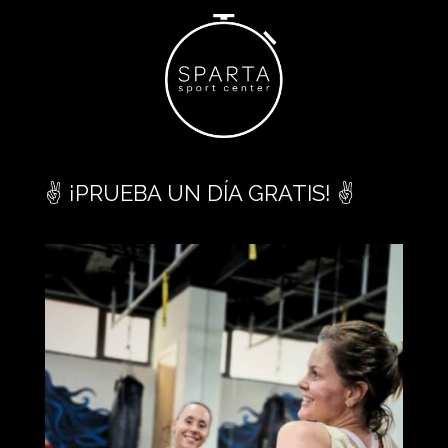
✌️ ¡PRUEBA UN DÍA GRATIS! ✌️