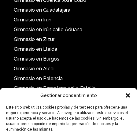
Gimnasio en Cuenca José Cobo
Gimnasio en Guadalajara
Gimnasio en Irún
Gimnasio en Irún calle Aduana
Gimnasio en Zizur
Gimnasio en Lleida
Gimnasio en Burgos
Gimnasio en Alcoi
Gimnasio en Palencia
Gimnasio en Pamplona calle Estella
Gestionar consentimiento
Este sitio web utiliza cookies propias y de terceros para ofrecerle una
mejor experiencia y servicio. Al navegar o utilizar nuestros servicios el
usuario acepta el uso que hacemos de las cookies. Sin embargo, el
usuario tiene la opción de impedir la generación de cookies y la
eliminación de las mismas.