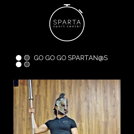
⚫️ 🟡 GO GO GO SPARTAN@S
⚫️ 🟡