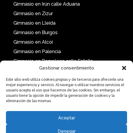
Gimnasio en Irún calle Aduana
Gimnasio en Zizur
Gimnasio en Lleida
Gimnasio en Burgos
Gimnasio en Alcoi
Gimnasio en Palencia
Gimnasio en Pamplona calle Estella
Gestionar consentimiento
Este sitio web utiliza cookies propias y de terceros para ofrecerle una
mejor experiencia y servicio. Al navegar o utilizar nuestros servicios el
usuario acepta el uso que hacemos de las cookies. Sin embargo, el
usuario tiene la opción de impedir la generación de cookies y la
eliminación de las mismas.
Aceptar
Gimnasio Pamplona
|
Gimnasio Donostia
|
Gimnasio Oviedo
|
Gimnasio
Logroño
|
Gimnasio Jaca
|
Gimnasio Santander
|
Gimnasio Soria
|
Gimnasio Tudela
|
Gimnasio Zamora
|
Gimnasio Cuenca
|
Gimnasio
Cuenca José Cobo
|
Gimnasio Guadalajara
|
Gimnasio Irún
|
Gimnasio Irún
Denegar
calle Aduana
|
Gimnasio Zizur
|
Gimnasio Lleida
|
Gimnasio Burgos
|