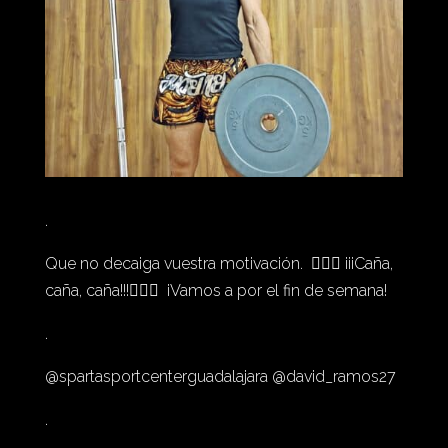
.
Que no decaiga vuestra motivación. 🏋🏻‍♂️ ¡¡¡Caña,
caña, caña!!!🏋🏻‍♂️ ¡Vamos a por el fin de semana!
.
@spartasportcenterguadalajara @david_ramos27
.