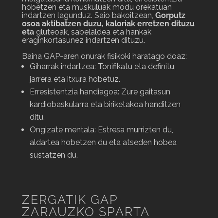
hobetzen eta muskuluak modu orekatuan
indartzen lagunduz. Saio bakoitzean,
Gorputz
osoa aktibatzen duzu, kaloriak erretzen dituzu
eta
gluteoak, sabelaldea eta hankak
eraginkortasunez indartzen dituzu.
Baina GAP-aren onurak fisikoki haratago doaz:
Giharrak indartzea: Tonifikatu eta definitu,
jarrera eta itxura hobetuz.
Erresistentzia handiagoa: Zure gaitasun
kardiobaskularra eta biriketakoa handitzen
ditu.
Ongizate mentala: Estresa murrizten du,
aldartea hobetzen du eta atseden hobea
sustatzen du.
ZERGATIK GAP
ZARAUZKO SPARTA