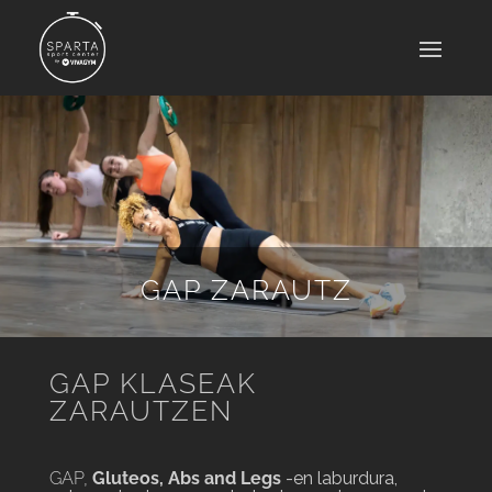
GAP ZARAUTZ
GAP KLASEAK
ZARAUTZEN
GAP,
Gluteos, Abs and Legs
-en laburdura
,