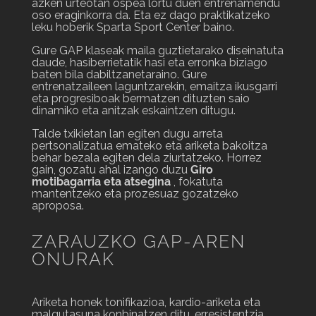
azken urteotan ospea lortu duen entrenamendu
oso eraginkorra da. Eta ez dago praktikatzeko
leku hoberik Sparta Sport Center baino.
Gure GAP klaseak maila guztietarako diseinatuta
daude, hasiberrietatik hasi eta erronka biziago
baten bila dabiltzanetaraino. Gure
entrenatzaileen laguntzarekin, emaitza ikusgarri
eta progresiboak bermatzen dituzten saio
dinamiko eta anitzak eskaintzen ditugu.
Talde txikietan lan egiten dugu arreta
pertsonalizatua emateko eta ariketa bakoitza
behar bezala egiten dela ziurtatzeko. Horrez
gain, gozatu ahal izango duzu
Giro
motibagarria eta atsegina
, fokatuta
mantentzeko eta prozesuaz gozatzeko
aproposa.
ZARAUZKO GAP-AREN
ONURAK
Ariketa honek tonifikazioa, kardio-ariketa eta
malgutasuna konbinatzen ditu, erresistentzia