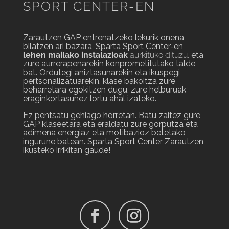
SPORT CENTER-EN
Zarautzen GAP entrenatzeko lekurik onena
bilatzen ari bazara, Sparta Sport Center-en
lehen mailako instalazioak
aurkituko dituzu.
eta
zure aurrerapenarekin konprometitutako talde
bat. Ordutegi aniztasunarekin eta ikuspegi
pertsonalizatuarekin, klase bakoitza zure
beharretara egokitzen dugu, zure helburuak
eraginkortasunez lortu ahal izateko.
Ez pentsatu gehiago horretan. Batu zaitez gure
GAP klaseetara eta eraldatu zure gorputza eta
adimena energiaz eta motibazioz betetako
ingurune batean. Sparta Sport Center Zarautzen
ikusteko irrikitan gaude!