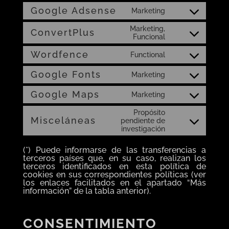
to
Google Adsense
service
Marketing
Consent
google-
to
analytics
Marketing,
service
ConvertPlus
Consent
Funcional
google-
to
adsense
service
Wordfence
Functional
Consent
convertplus
to
Google Fonts
service
Marketing
Consent
wordfence
to
Google Maps
service
Marketing
Consent
google-
to
fonts
Propósito
service
Misceláneas
pendiente de
google-
Consent
investigación
maps
to
service
misceláneas
(*) Puede informarse de las transferencias a
terceros países que, en su caso, realizan los
terceros identificados en esta política de
cookies en sus correspondientes políticas (ver
los enlaces facilitados en el apartado “Más
información” de la tabla anterior).
CONSENTIMIENTO