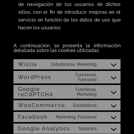
de navegación de los usuarios de dichos
sitios, con el fin de introducir mejoras en el
servicio en función de los datos de uso que
hacen los usuarios.
A continuación, se presenta la información
detallada sobre las cookies utilizadas:
Wistia
Estadísticas, Marketing
Consent
to
Functional,
service
WordPress
Consent
Funcional
wistia
to
Google
service
Functional,
wordpress
Consent
reCAPTCHA
Marketing
to
service
WooCommerce
Estadísticas
Consent
google-
to
recaptcha
Facebook
service
Marketing, Funcional
Consent
woocommerc
to
Google Analytics
service
Statistics
Consent
facebook