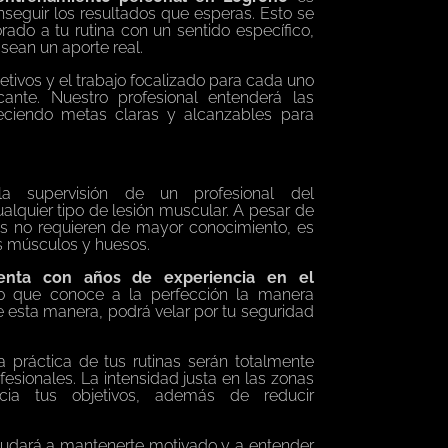
seguir los resultados que esperas.
Esto se
rado a tu rutina con un sentido específico,
sean un aporte real.
etivos y el trabajo focalizado para cada uno
cante. Nuestro profesional entenderá las
eciendo metas claras y alcanzables para
 la supervisión de un profesional del
cualquier tipo de lesión muscular. A pesar de
os no requieren de mayor conocimiento, es
os músculos y huesos.
enta con años de experiencia en el
lo que conoce a la perfección la manera
 De esta manera, podrá velar por tu seguridad
 práctica de tus rutinas serán totalmente
esionales. La intensidad justa en las zonas
cia tus objetivos, además de reducir
yudará a mantenerte motivado y a entender