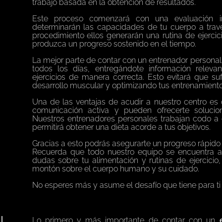
trabajo basada en la obtención de resultados.
Este proceso comenzará con una evaluación ini
determinarán las capacidades de tu cuerpo a travé
procedimiento ellos generarán una rutina de ejerci
produzca un progreso sostenido en el tiempo.
La mejor parte de contar con un entrenador persona
todos los días, entregándote información relev
ejercicios de manera correcta. Esto evitará que sufr
desarrollo muscular y optimizando tus entrenamiento
Una de las ventajas de acudir a nuestro centro es
comunicación activa y pueden ofrecerte solucione
Nuestros entrenadores personales trabajan codo a c
permitirá obtener una dieta acorde a tus objetivos.
Gracias a esto podrás asegurarte un progreso rápido 
Recuerda que todo nuestro equipo se encuentra a 
dudas sobre tu alimentación y rutinas de ejercicio
montón sobre el cuerpo humano y su cuidado.
No esperes más y asume el desafío que tiene para ti
Lo primero y más importante de contar con un