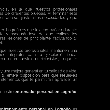
cial en la que nuestros profesionales
s de diferentes pruebas. Al terminar este
cios que se ajuste a tus necesidades y que
l en Logroño es que te acompañará durante
ante y asegurándose de que realices los
as lesiones de principiante, facilitando tu
s.
 que nuestros profesionales mantienen una
s integrales para tu ejercitación física.
odo con nuestros nutricionistas, lo que te
y una mejora general en tu calidad de vida.
tu entera disposición para que resuelvas
, elementos que te permitirán aprender un
 nuestro
entrenador personal en Logroño
.
entrenamiento personal en Logroño
es