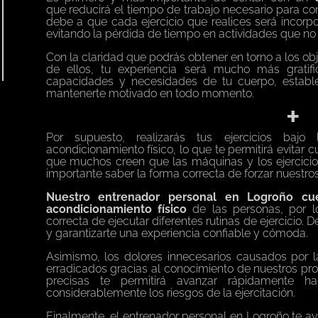
que
reducirá el tiempo de trabajo
necesario para con
debe a que cada ejercicio que realices será incorpo
evitando la pérdida de tiempo en actividades que no 
Con la claridad que podrás obtener en torno a los obj
de ellos, tu experiencia será mucho más gratifi
capacidades y necesidades de tu cuerpo, establ
mantenerte motivado en todo momento.
+
Por supuesto, realizarás tus ejercicios bajo
acondicionamiento físico, lo que te permitirá evitar 
que muchos creen que las máquinas y los ejercici
importante saber la forma correcta de forzar nuestr
Nuestro entrenador personal en Logroño cu
acondicionamiento físico
de las personas, por 
correcta de ejecutar diferentes rutinas de ejercicio.
y garantizarte una experiencia confiable y cómoda.
Asimismo, los dolores innecesarios causados por la
erradicados gracias al conocimiento de nuestros prof
precisas te permitirá avanzar rápidamente ha
considerablemente los riesgos de la ejercitación.
Finalmente, el entrenador personal en Logroño te a