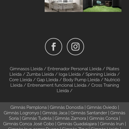
Gimnasos Lleida /
Entrenador Personal Lleida /
Pilates
Lleida / Zumba
Lleida / Ioga
Lleida /
Spinning Lleida
/
Core Lleida
/
Gap Lleida
/
Body Pump Lleida
/
Nutrició
Lleida
/
Entrenament funcional Lleida
/
Cross Training
Lleida
/
Gimnàs Pamplona
|
Gimnàs Donostia
|
Gimnàs Oviedo
|
Gimnàs Logronyo
|
Gimnàs Jaca
|
Gimnàs Santander
|
Gimnàs
Soria
|
Gimnàs Tudela
|
Gimnàs Zamora
|
Gimnàs
Conca |
Gimnàs Conca José Cobo
|
Gimnàs Guadalajara
|
Gimnàs Irun
|