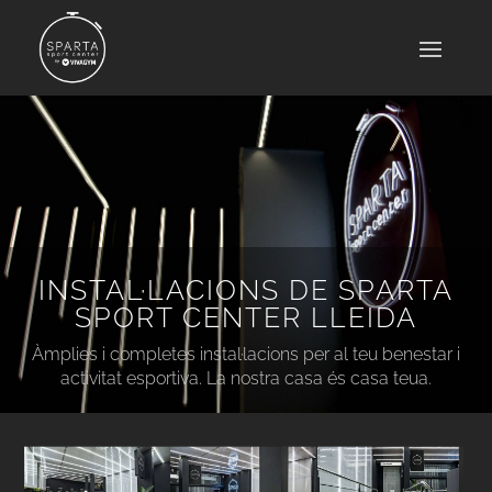
INSTAL·LACIONS DE SPARTA
SPORT CENTER LLEIDA
Àmplies i completes instal·lacions per al teu benestar i
activitat esportiva. La nostra casa és casa teua.