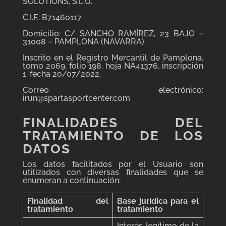
SOLUTIONS, S.L.U.
C.I.F.: B71460117
Domicilio: C/ SANCHO RAMÍREZ, 23 BAJO –
31008 – PAMPLONA (NAVARRA)
Inscrito en el Registro Mercantil de Pamplona,
tomo 2069, folio 198, hoja NA41376, inscripción
1, fecha 20/07/2022.
Correo electrónico:
irun@spartasportcenter.com
FINALIDADES DEL
TRATAMIENTO DE LOS
DATOS
Los datos facilitados por el Usuario son
utilizados con diversas finalidades que se
enumeran a continuación:
Finalidad del
Base jurídica para el
tratamiento
tratamiento
Interés legítimo de la