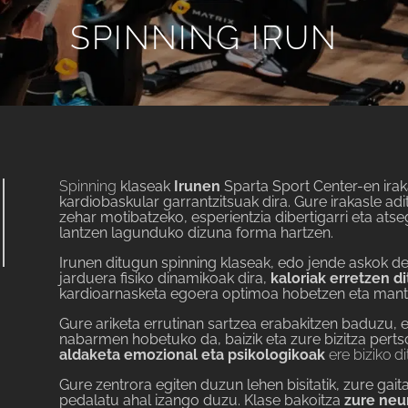
SPINNING IRUN
Spinning
klaseak
Irunen
Sparta Sport Center-en irak
kardiobaskular garrantzitsuak dira. Gure irakasle ad
zehar motibatzeko, esperientzia dibertigarri eta atse
lantzen lagunduko dizuna forma hartzen.
Irunen ditugun spinning klaseak, edo jende askok dei
jarduera fisiko dinamikoak dira,
kaloriak erretzen d
kardioarnasketa egoera optimoa hobetzen eta mant
Gure ariketa errutinan sartzea erabakitzen baduzu, 
nabarmen hobetuko da, baizik eta
zure bizitza pert
aldaketa emozional eta psikologikoak
ere biziko di
Gure zentrora egiten duzun lehen bisitatik, zure gai
pedalatu ahal izango duzu. Klase bakoitza
zure neu