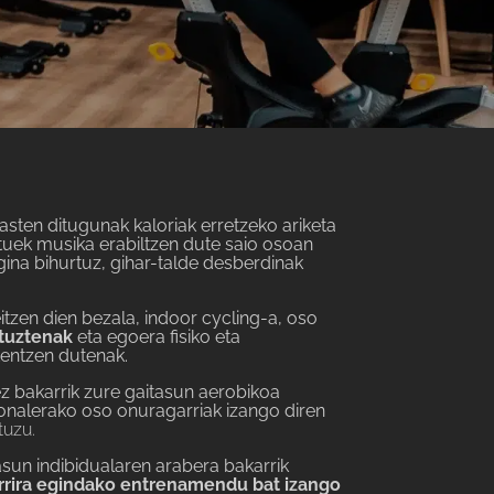
asten ditugunak kaloriak erretzeko ariketa
ituek musika erabiltzen dute saio osoan
gina bihurtuz, gihar-talde desberdinak
tzen dien bezala, indoor cycling-a, oso
ituztenak
eta egoera fisiko eta
entzen dutenak.
ez bakarrik zure gaitasun aerobikoa
sonalerako oso onuragarriak izango diren
tuzu.
tasun indibidualaren arabera bakarrik
rrira egindako entrenamendu bat izango