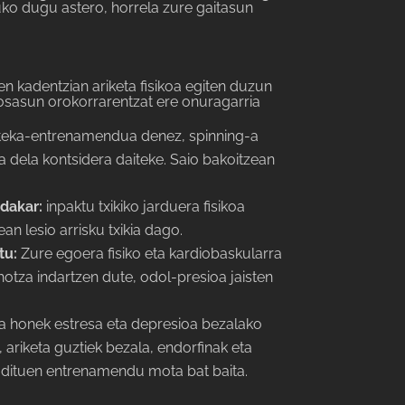
uko dugu astero, horrela zure gaitasun
n kadentzian ariketa fisikoa egiten duzun
osasun orokorrarentzat ere onuragarria
teka-entrenamendua denez, spinning-a
sa dela kontsidera daiteke. Saio bakoitzean
 dakar:
inpaktu txikiko jarduera fisikoa
n lesio arrisku txikia dago.
tu:
Zure egoera fisiko eta kardiobaskularra
hotza indartzen dute, odol-presioa jaisten
ta honek estresa eta depresioa bezalako
ariketa guztiek bezala, endorfinak eta
 dituen entrenamendu mota bat baita.