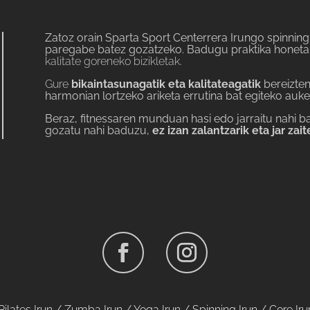
Zatoz orain Sparta Sport Centerrera Irungo spinning
paregabe batez gozatzeko. Badugu
praktika honet
kalitate goreneko bizikletak.
Gure
bikaintasunagatik eta kalitateagatik
bereizte
harmonian lortzeko ariketa errutina bat egiteko auk
Beraz, fitnessaren munduan hasi edo jarraitu nahi b
gozatu nahi baduzu,
ez izan zalantzarik eta jar za
Pilates Irun
/
Zumba Irun
/
Yoga Irun
/
Spinning Irun
/
Core Iru