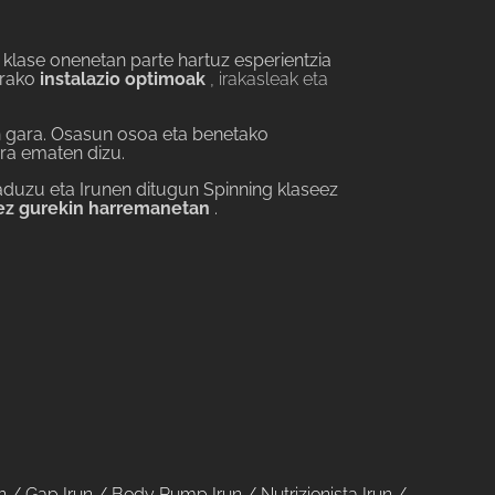
 klase onenetan parte hartuz esperientzia
arako
instalazio optimoak
, irakasleak eta
n gara
. Osasun osoa eta benetako
era ematen dizu.
aduzu eta Irunen ditugun Spinning klaseez
itez gurekin harremanetan
.
n
/
Gap Irun
/
Body Pump Irun
/
Nutrizionista Irun
/